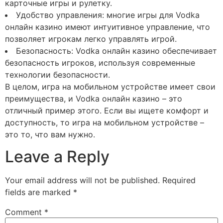
карточные игры и рулетку.
Удобство управления: многие игры для Vodka
онлайн казино имеют интуитивное управление, что
позволяет игрокам легко управлять игрой.
Безопасность: Vodka онлайн казино обеспечивает
безопасность игроков, используя современные
технологии безопасности.
В целом, игра на мобильном устройстве имеет свои
преимущества, и Vodka онлайн казино – это
отличный пример этого. Если вы ищете комфорт и
доступность, то игра на мобильном устройстве –
это то, что вам нужно.
Leave a Reply
Your email address will not be published.
Required
fields are marked
*
Comment
*