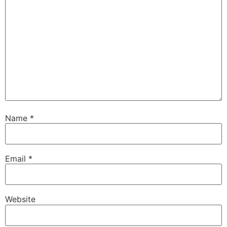
Name
*
Email
*
Website