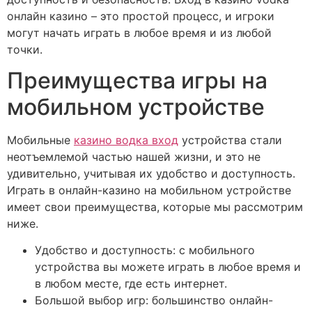
онлайн казино – это простой процесс, и игроки
могут начать играть в любое время и из любой
точки.
Преимущества игры на
мобильном устройстве
Мобильные
казино водка вход
устройства стали
неотъемлемой частью нашей жизни, и это не
удивительно, учитывая их удобство и доступность.
Играть в онлайн-казино на мобильном устройстве
имеет свои преимущества, которые мы рассмотрим
ниже.
Удобство и доступность: с мобильного
устройства вы можете играть в любое время и
в любом месте, где есть интернет.
Большой выбор игр: большинство онлайн-