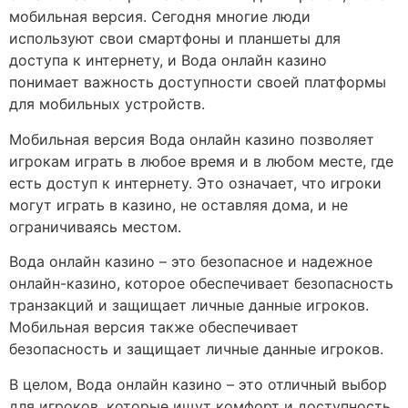
мобильная версия. Сегодня многие люди
используют свои смартфоны и планшеты для
доступа к интернету, и Вода онлайн казино
понимает важность доступности своей платформы
для мобильных устройств.
Мобильная версия Вода онлайн казино позволяет
игрокам играть в любое время и в любом месте, где
есть доступ к интернету. Это означает, что игроки
могут играть в казино, не оставляя дома, и не
ограничиваясь местом.
Вода онлайн казино – это безопасное и надежное
онлайн-казино, которое обеспечивает безопасность
транзакций и защищает личные данные игроков.
Мобильная версия также обеспечивает
безопасность и защищает личные данные игроков.
В целом, Вода онлайн казино – это отличный выбор
для игроков, которые ищут комфорт и доступность