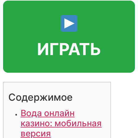
ИГРАТЬ
Содержимое
Вода онлайн
казино: мобильная
версия