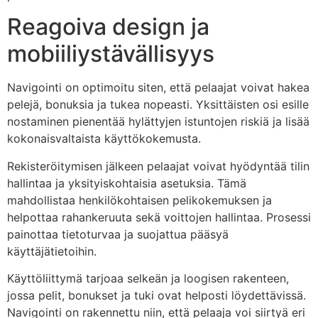
Reagoiva design ja
mobiiliystävällisyys
Navigointi on optimoitu siten, että pelaajat voivat hakea
pelejä, bonuksia ja tukea nopeasti. Yksittäisten osi esille
nostaminen pienentää hylättyjen istuntojen riskiä ja lisää
kokonaisvaltaista käyttökokemusta.
Rekisteröitymisen jälkeen pelaajat voivat hyödyntää tilin
hallintaa ja yksityiskohtaisia asetuksia. Tämä
mahdollistaa henkilökohtaisen pelikokemuksen ja
helpottaa rahankeruuta sekä voittojen hallintaa. Prosessi
painottaa tietoturvaa ja suojattua pääsyä
käyttäjätietoihin.
Käyttöliittymä tarjoaa selkeän ja loogisen rakenteen,
jossa pelit, bonukset ja tuki ovat helposti löydettävissä.
Navigointi on rakennettu niin, että pelaaja voi siirtyä eri