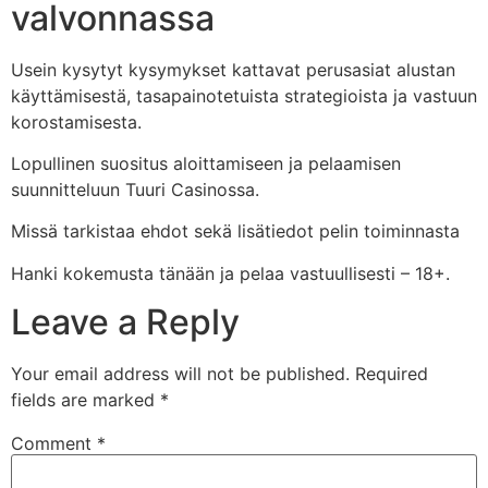
valvonnassa
Usein kysytyt kysymykset kattavat perusasiat alustan
käyttämisestä, tasapainotetuista strategioista ja vastuun
korostamisesta.
Lopullinen suositus aloittamiseen ja pelaamisen
suunnitteluun Tuuri Casinossa.
Missä tarkistaa ehdot sekä lisätiedot pelin toiminnasta
Hanki kokemusta tänään ja pelaa vastuullisesti – 18+.
Leave a Reply
Your email address will not be published.
Required
fields are marked
*
Comment
*