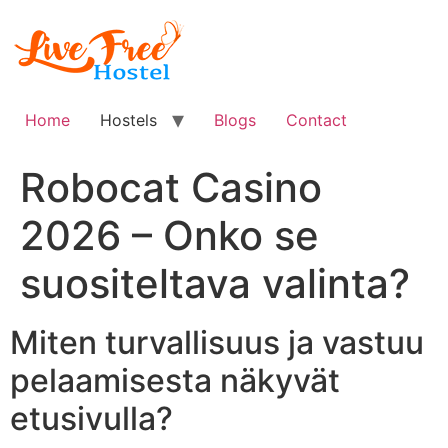
Skip
to
content
Home
Hostels
Blogs
Contact
Robocat Casino
2026 – Onko se
suositeltava valinta?
Miten turvallisuus ja vastuu
pelaamisesta näkyvät
etusivulla?