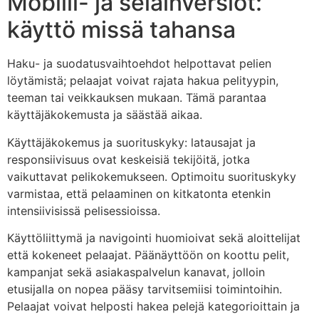
Mobiili- ja selainversiot:
käyttö missä tahansa
Haku- ja suodatusvaihtoehdot helpottavat pelien
löytämistä; pelaajat voivat rajata hakua pelityypin,
teeman tai veikkauksen mukaan. Tämä parantaa
käyttäjäkokemusta ja säästää aikaa.
Käyttäjäkokemus ja suorituskyky: latausajat ja
responsiivisuus ovat keskeisiä tekijöitä, jotka
vaikuttavat pelikokemukseen. Optimoitu suorituskyky
varmistaa, että pelaaminen on kitkatonta etenkin
intensiivisissä pelisessioissa.
Käyttöliittymä ja navigointi huomioivat sekä aloittelijat
että kokeneet pelaajat. Päänäyttöön on koottu pelit,
kampanjat sekä asiakaspalvelun kanavat, jolloin
etusijalla on nopea pääsy tarvitsemiisi toimintoihin.
Pelaajat voivat helposti hakea pelejä kategorioittain ja