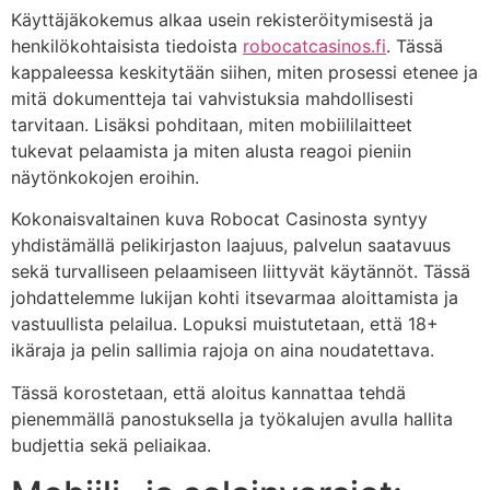
Käyttäjäkokemus alkaa usein rekisteröitymisestä ja
henkilökohtaisista tiedoista
robocatcasinos.fi
. Tässä
kappaleessa keskitytään siihen, miten prosessi etenee ja
mitä dokumentteja tai vahvistuksia mahdollisesti
tarvitaan. Lisäksi pohditaan, miten mobiililaitteet
tukevat pelaamista ja miten alusta reagoi pieniin
näytönkokojen eroihin.
Kokonaisvaltainen kuva Robocat Casinosta syntyy
yhdistämällä pelikirjaston laajuus, palvelun saatavuus
sekä turvalliseen pelaamiseen liittyvät käytännöt. Tässä
johdattelemme lukijan kohti itsevarmaa aloittamista ja
vastuullista pelailua. Lopuksi muistutetaan, että 18+
ikäraja ja pelin sallimia rajoja on aina noudatettava.
Tässä korostetaan, että aloitus kannattaa tehdä
pienemmällä panostuksella ja työkalujen avulla hallita
budjettia sekä peliaikaa.