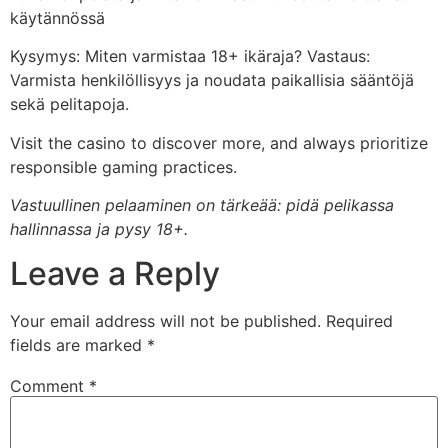
käytännössä
Kysymys: Miten varmistaa 18+ ikäraja? Vastaus:
Varmista henkilöllisyys ja noudata paikallisia sääntöjä
sekä pelitapoja.
Visit the casino to discover more, and always prioritize
responsible gaming practices.
Vastuullinen pelaaminen on tärkeää: pidä pelikassa
hallinnassa ja pysy 18+.
Leave a Reply
Your email address will not be published.
Required
fields are marked
*
Comment
*