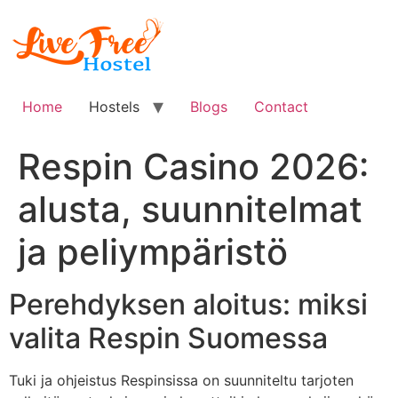
Skip
to
content
Home
Hostels
Blogs
Contact
Respin Casino 2026:
alusta, suunnitelmat
ja peliympäristö
Perehdyksen aloitus: miksi
valita Respin Suomessa
Tuki ja ohjeistus Respinsissa on suunniteltu tarjoten