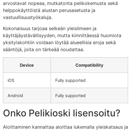
arvostavat nopeaa, mutkatonta pelikokemusta sekä
helppokäyttöistä alustan perusasetusta ja
vastuullisuustyökaluja.
Kokonaisuus tarjoaa selkeän yleisilmeen ja
käyttäjäystävällisyyden, mutta kiinnittäessä huomiota
yksityiskohtiin voidaan löytää alueellisia eroja sekä
sääntöjä, joita on tärkeää noudattaa.
Device
Compatibility
iOS
Fully supported
Android
Fully supported
Onko Pelikioski lisensoitu?
Aloittaminen kannattaa aloittaa lukemalla yleiskatsaus ja