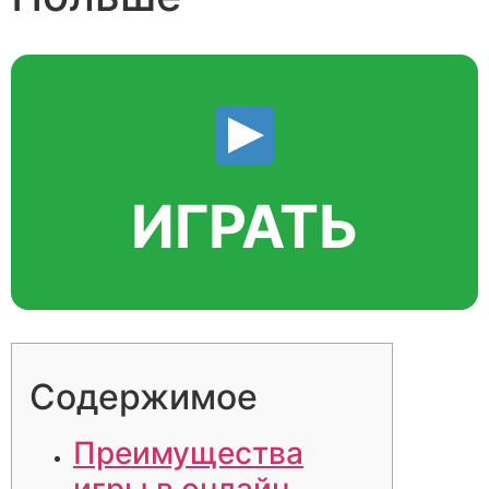
ИГРАТЬ
Содержимое
Преимущества