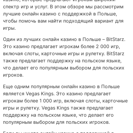
спектр игр и услуг. В этом обзоре мы рассмотрим
лучшие онлайн казино с поддержкой в Польше,
чтобы помочь вам найти подходящий вариант для
игры.
Один из лучших онлайн казино в Польше – BitStarz.
Это казино предлагает игрокам более 2 000 игр,
включая слоты, карточные игры и рулетку. BitStarz
также предлагает поддержку на польском языке,
что делает его популярным выбором для польских
игроков.
Еще одним популярным онлайн казино в Польше
является Vegas Kings. Это казино предлагает
игрокам более 1 000 игр, включая слоты, карточные
игры и рулетку. Vegas Kings также предлагает
поддержку на польском языке, что делает его
популярным выбором для польских игроков.