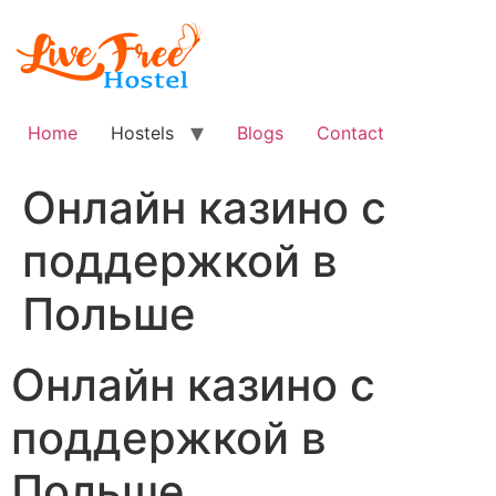
Skip
to
content
Home
Hostels
Blogs
Contact
Онлайн казино с
поддержкой в
Польше
Онлайн казино с
поддержкой в
Польше