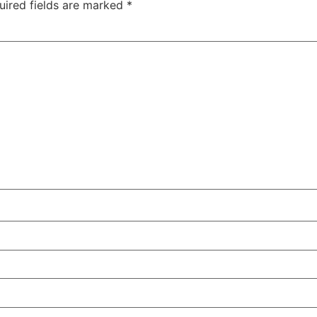
uired fields are marked
*