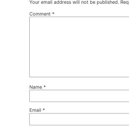
Your email address will not be published.
Req
Comment
*
Name
*
Email
*