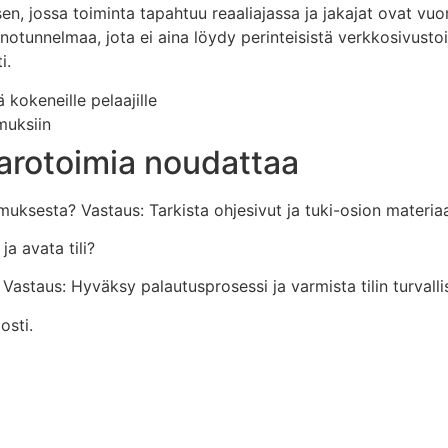
en, jossa toiminta tapahtuu reaaliajassa ja jakajat ovat vu
inotunnelmaa, jota ei aina löydy perinteisistä verkkosivustoi
i.
ä kokeneille pelaajille
muksiin
varotoimia noudattaa
ksesta? Vastaus: Tarkista ohjesivut ja tuki-osion materiaal
a avata tili?
astaus: Hyväksy palautusprosessi ja varmista tilin turvalli
osti.