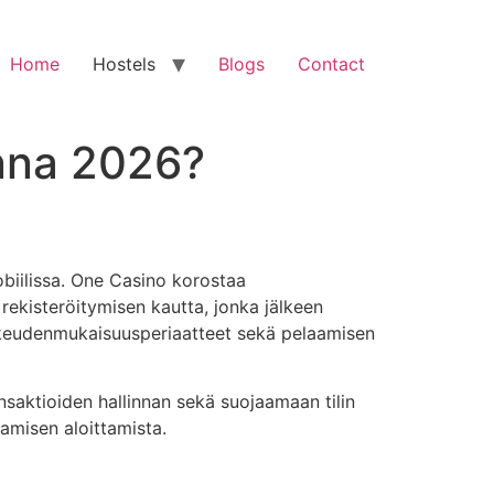
Home
Hostels
Blogs
Contact
nna 2026?
obiilissa. One Casino korostaa
ekisteröitymisen kautta, jonka jälkeen
 oikeudenmukaisuusperiaatteet sekä pelaamisen
nsaktioiden hallinnan sekä suojaamaan tilin
amisen aloittamista.