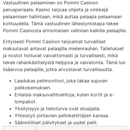
Vastuullinen pelaaminen on Pommi Casinon
perusperiaate. Kasino tarjoaa ohjeita ja vinkkejä
pelaamisen hallintaan, mikä auttaa pelaajia pelaamaan
kohtuudella. Tämä vastuullinen lähestymistapa tekee
Pommi Casinosta erinomaisen valinnan kaikille pelaajille.
Erityisesti Pommi Casinon tarjoamat turvalliset
maksutavat antavat pelaajille mielenrauhan. Talletukset
ja nostot hoituvat vaivattomasti ja turvallisesti, mikä
tekee rahankäsittelystä helppoa ja vaivatonta. Tämä luo
lisäarvoa pelaajille, jotka arvostavat turvallisuutta.
Laadukas pelimoottori, joka takaa sujuvan
pelikokemuksen.
Erilaisia maksuvaihtoehtoja, kuten kortit ja e-
lompakot.
Yksityisyys ja tietoturva ovat etusijalla.
Yhteistyö johtavien pelinkehittäjien kanssa.
Säännölliset päivitykset ja uudet pelit.