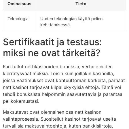
Ominaisuus
Tieto
Teknologia
Uuden teknologian käyttö pelien
kehittämisessä.
Sertifikaatit ja testaus:
miksi ne ovat tärkeitä?
Kun tutkit nettikasinoiden bonuksia, vertaile niiden
kierrätysvaatimuksia. Toisin kuin joillakin kasinoilla,
joissa vaatimukset ovat kohtuuttoman korkeita, parhaat
nettikasinot tarjoavat kilpailukykyisiä ehtoja. Tämä voi
tehdä bonuksista helpommin saavutettavia ja parantaa
pelikokemustasi.
Maksutavat ovat olennainen osa nettikasinon
valintaprosessia. Suositellut kasinot tarjoavat useita
turvallisia maksuvaihtoehtoja, kuten pankkisiirtoja,