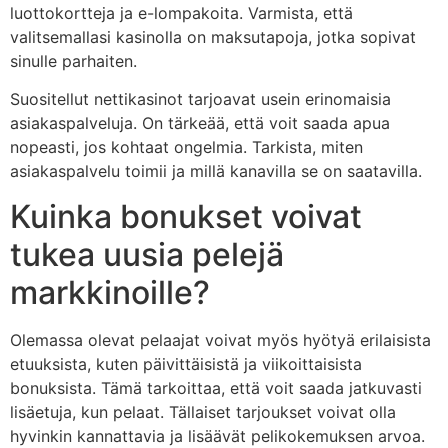
luottokortteja ja e-lompakoita. Varmista, että
valitsemallasi kasinolla on maksutapoja, jotka sopivat
sinulle parhaiten.
Suositellut nettikasinot tarjoavat usein erinomaisia
asiakaspalveluja. On tärkeää, että voit saada apua
nopeasti, jos kohtaat ongelmia. Tarkista, miten
asiakaspalvelu toimii ja millä kanavilla se on saatavilla.
Kuinka bonukset voivat
tukea uusia pelejä
markkinoille?
Olemassa olevat pelaajat voivat myös hyötyä erilaisista
etuuksista, kuten päivittäisistä ja viikoittaisista
bonuksista. Tämä tarkoittaa, että voit saada jatkuvasti
lisäetuja, kun pelaat. Tällaiset tarjoukset voivat olla
hyvinkin kannattavia ja lisäävät pelikokemuksen arvoa.