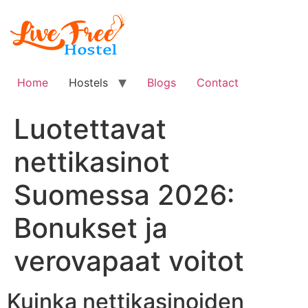
Skip
to
content
Home
Hostels
Blogs
Contact
Luotettavat
nettikasinot
Suomessa 2026:
Bonukset ja
verovapaat voitot
Kuinka nettikasinoiden