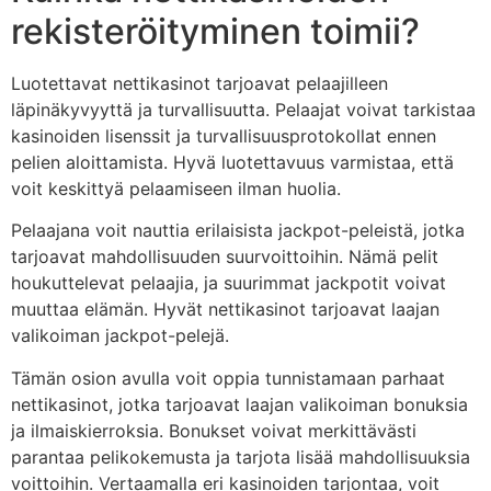
rekisteröityminen toimii?
Luotettavat nettikasinot tarjoavat pelaajilleen
läpinäkyvyyttä ja turvallisuutta. Pelaajat voivat tarkistaa
kasinoiden lisenssit ja turvallisuusprotokollat ennen
pelien aloittamista. Hyvä luotettavuus varmistaa, että
voit keskittyä pelaamiseen ilman huolia.
Pelaajana voit nauttia erilaisista jackpot-peleistä, jotka
tarjoavat mahdollisuuden suurvoittoihin. Nämä pelit
houkuttelevat pelaajia, ja suurimmat jackpotit voivat
muuttaa elämän. Hyvät nettikasinot tarjoavat laajan
valikoiman jackpot-pelejä.
Tämän osion avulla voit oppia tunnistamaan parhaat
nettikasinot, jotka tarjoavat laajan valikoiman bonuksia
ja ilmaiskierroksia. Bonukset voivat merkittävästi
parantaa pelikokemusta ja tarjota lisää mahdollisuuksia
voittoihin. Vertaamalla eri kasinoiden tarjontaa, voit