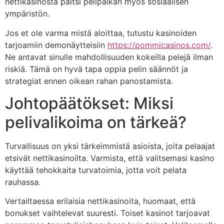
nettikasinosta paitsi pelipaikan myös sosiaalisen
ympäristön.
Jos et ole varma mistä aloittaa, tutustu kasinoiden
tarjoamiin demonäytteisiin
https://pommicasinos.com/
.
Ne antavat sinulle mahdollisuuden kokeilla pelejä ilman
riskiä. Tämä on hyvä tapa oppia pelin säännöt ja
strategiat ennen oikean rahan panostamista.
Johtopäätökset: Miksi
pelivalikoima on tärkeä?
Turvallisuus on yksi tärkeimmistä asioista, joita pelaajat
etsivät nettikasinoilta. Varmista, että valitsemasi kasino
käyttää tehokkaita turvatoimia, jotta voit pelata
rauhassa.
Vertailtaessa erilaisia nettikasinoita, huomaat, että
bonukset vaihtelevat suuresti. Toiset kasinot tarjoavat