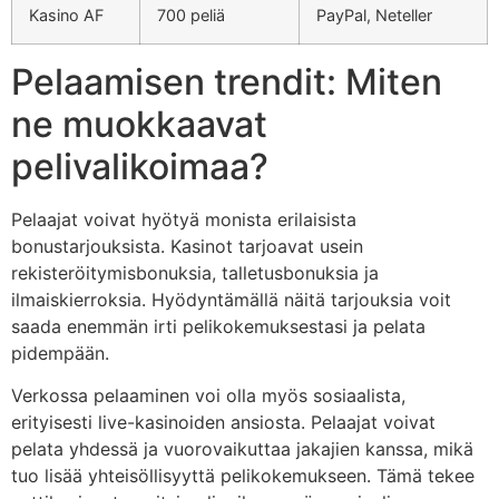
Kasino AF
700 peliä
PayPal, Neteller
Pelaamisen trendit: Miten
ne muokkaavat
pelivalikoimaa?
Pelaajat voivat hyötyä monista erilaisista
bonustarjouksista. Kasinot tarjoavat usein
rekisteröitymisbonuksia, talletusbonuksia ja
ilmaiskierroksia. Hyödyntämällä näitä tarjouksia voit
saada enemmän irti pelikokemuksestasi ja pelata
pidempään.
Verkossa pelaaminen voi olla myös sosiaalista,
erityisesti live-kasinoiden ansiosta. Pelaajat voivat
pelata yhdessä ja vuorovaikuttaa jakajien kanssa, mikä
tuo lisää yhteisöllisyyttä pelikokemukseen. Tämä tekee