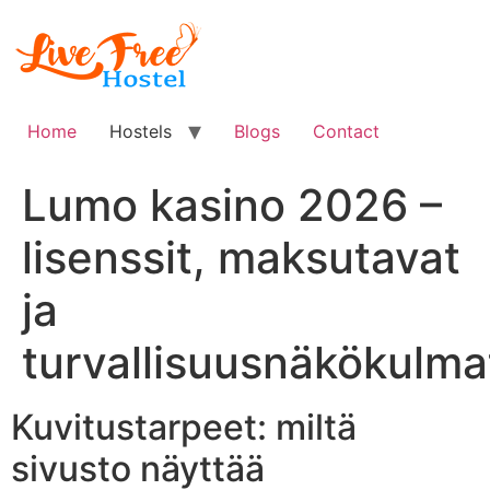
Skip
to
content
Home
Hostels
Blogs
Contact
Lumo kasino 2026 –
lisenssit, maksutavat
ja
turvallisuusnäkökulma
Kuvitustarpeet: miltä
sivusto näyttää