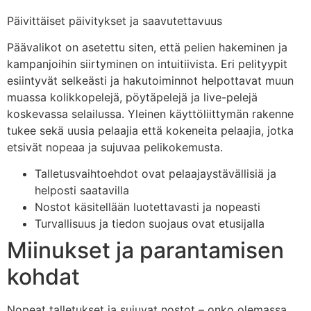
Päivittäiset päivitykset ja saavutettavuus
Päävalikot on asetettu siten, että pelien hakeminen ja
kampanjoihin siirtyminen on intuitiivista. Eri pelityypit
esiintyvät selkeästi ja hakutoiminnot helpottavat muun
muassa kolikkopelejä, pöytäpelejä ja live-pelejä
koskevassa selailussa. Yleinen käyttöliittymän rakenne
tukee sekä uusia pelaajia että kokeneita pelaajia, jotka
etsivät nopeaa ja sujuvaa pelikokemusta.
Talletusvaihtoehdot ovat pelaajaystävällisiä ja
helposti saatavilla
Nostot käsitellään luotettavasti ja nopeasti
Turvallisuus ja tiedon suojaus ovat etusijalla
Miinukset ja parantamisen
kohdat
Nopeat talletukset ja sujuvat nostot – onko olemassa