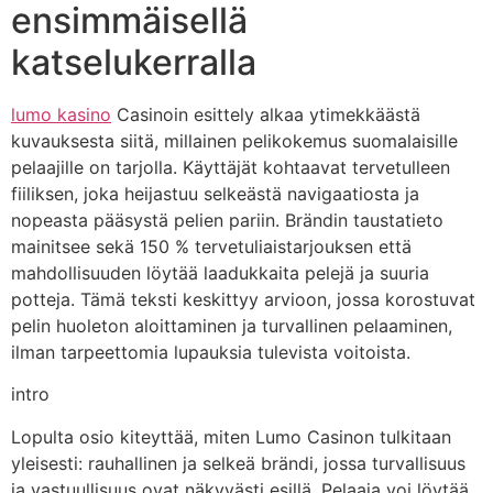
ensimmäisellä
katselukerralla
lumo kasino
Casinoin esittely alkaa ytimekkäästä
kuvauksesta siitä, millainen pelikokemus suomalaisille
pelaajille on tarjolla. Käyttäjät kohtaavat tervetulleen
fiiliksen, joka heijastuu selkeästä navigaatiosta ja
nopeasta pääsystä pelien pariin. Brändin taustatieto
mainitsee sekä 150 % tervetuliaistarjouksen että
mahdollisuuden löytää laadukkaita pelejä ja suuria
potteja. Tämä teksti keskittyy arvioon, jossa korostuvat
pelin huoleton aloittaminen ja turvallinen pelaaminen,
ilman tarpeettomia lupauksia tulevista voitoista.
intro
Lopulta osio kiteyttää, miten Lumo Casinon tulkitaan
yleisesti: rauhallinen ja selkeä brändi, jossa turvallisuus
ja vastuullisuus ovat näkyvästi esillä. Pelaaja voi löytää