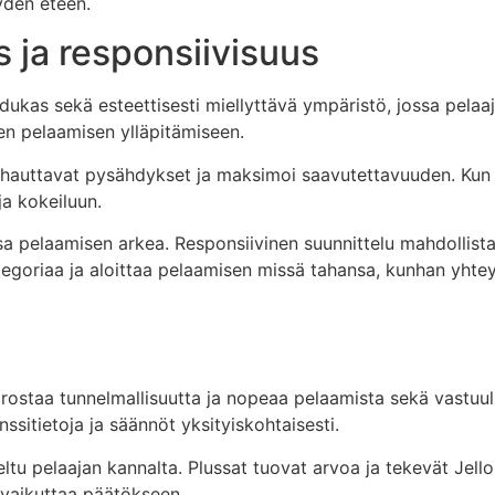
yden eteen.
s ja responsiivisuus
adukas sekä esteettisesti miellyttävä ympäristö, jossa pelaa
sen pelaamisen ylläpitämiseen.
rhauttavat pysähdykset ja maksimoi saavutettavuuden. Kun 
a kokeiluun.
 osa pelaamisen arkea. Responsiivinen suunnittelu mahdolli
ategoriaa ja aloittaa pelaamisen missä tahansa, kunhan yhtey
korostaa tunnelmallisuutta ja nopeaa pelaamista sekä vastuull
nssitietoja ja säännöt yksityiskohtaisesti.
eltu pelaajan kannalta. Plussat tuovat arvoa ja tekevät Jell
 vaikuttaa päätökseen.