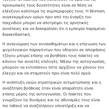
προσωπικές τους δυνατότητες είναι σε θέση να
ελέγξουν καλύτερα τις συμπεριφορές τους. Η θέσπιση
συγκεκριμένων ορίων πριν από την έναρξη του
παιχνιδιού μπορεί να αποτρέψει τις αρνητικές
συνέπειες και να διασφαλίσει ότι η εμπειρία παραμένει
διασκεδαστική.
Η αναγνώριση των συναισθημάτων και η επίγνωση των
ψυχολογικών παραγόντων που οδηγούν σε αποφάσεις
τζόγου μπορεί επίσης να βοηθήσει τους παίκτες να
κάνουν πιο συνετές επιλογές. Μέσω της αυτογνωσίας,
μπορούν να εντοπίσουν πότε αρχίζουν να χάνουν τον
έλεγχο και να σταματούν πριν είναι πολύ αργά.
Η ανάπτυξη υγιών στρατηγικών αντιμετώπισης και η
αναζήτηση βοήθειας όταν είναι απαραίτητο είναι
επίσης μέρος της αυτογνωσίας. Οι παίκτες που
γνωρίζουν τις δυνάμεις και τις αδυναμίες τους είναι
πιο πιθανό να αναζητήσουν υποστήριξη και να