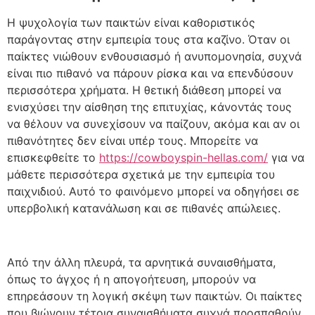
Η ψυχολογία των παικτών είναι καθοριστικός
παράγοντας στην εμπειρία τους στα καζίνο. Όταν οι
παίκτες νιώθουν ενθουσιασμό ή ανυπομονησία, συχνά
είναι πιο πιθανό να πάρουν ρίσκα και να επενδύσουν
περισσότερα χρήματα. Η θετική διάθεση μπορεί να
ενισχύσει την αίσθηση της επιτυχίας, κάνοντάς τους
να θέλουν να συνεχίσουν να παίζουν, ακόμα και αν οι
πιθανότητες δεν είναι υπέρ τους. Μπορείτε να
επισκεφθείτε το
https://cowboyspin-hellas.com/
για να
μάθετε περισσότερα σχετικά με την εμπειρία του
παιχνιδιού. Αυτό το φαινόμενο μπορεί να οδηγήσει σε
υπερβολική κατανάλωση και σε πιθανές απώλειες.
Από την άλλη πλευρά, τα αρνητικά συναισθήματα,
όπως το άγχος ή η απογοήτευση, μπορούν να
επηρεάσουν τη λογική σκέψη των παικτών. Οι παίκτες
που βιώνουν τέτοια συναισθήματα συχνά προσπαθούν