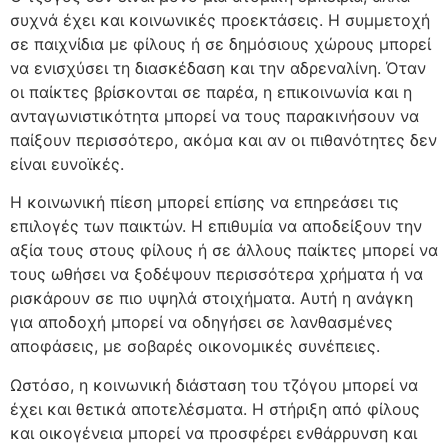
συχνά έχει και κοινωνικές προεκτάσεις. Η συμμετοχή
σε παιχνίδια με φίλους ή σε δημόσιους χώρους μπορεί
να ενισχύσει τη διασκέδαση και την αδρεναλίνη. Όταν
οι παίκτες βρίσκονται σε παρέα, η επικοινωνία και η
ανταγωνιστικότητα μπορεί να τους παρακινήσουν να
παίξουν περισσότερο, ακόμα και αν οι πιθανότητες δεν
είναι ευνοϊκές.
Η κοινωνική πίεση μπορεί επίσης να επηρεάσει τις
επιλογές των παικτών. Η επιθυμία να αποδείξουν την
αξία τους στους φίλους ή σε άλλους παίκτες μπορεί να
τους ωθήσει να ξοδέψουν περισσότερα χρήματα ή να
ρισκάρουν σε πιο υψηλά στοιχήματα. Αυτή η ανάγκη
για αποδοχή μπορεί να οδηγήσει σε λανθασμένες
αποφάσεις, με σοβαρές οικονομικές συνέπειες.
Ωστόσο, η κοινωνική διάσταση του τζόγου μπορεί να
έχει και θετικά αποτελέσματα. Η στήριξη από φίλους
και οικογένεια μπορεί να προσφέρει ενθάρρυνση και