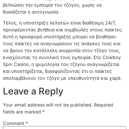
βελτιώσει την εμπειρία του τζόγου, χωρίς να
θυσιάζεται η αυτογνωσία.
Τέλος, η υποστήριξη πελατών είναι διαθέσιμη 24/7,
προσφέροντας βοήθεια και συμβουλές στους παίκτες.
Αυτή η προσφορά υποστήριξης μπορεί να βοηθήσει
τους παίκτες να αναγνωρίσουν τις ανάγκες τους και
να βρουν την κατάλληλη ισορροπία στον τζόγο τους,
ενισχύοντας τη συνολική τους εμπειρία. Στο Cowboy
Spin Casino, η ψυχολογία του τζόγου αναγνωρίζεται
και υποστηρίζεται, διασφαλίζοντας ότι οι παίκτες
απολαμβάνουν τον τζόγο με υπευθυνότητα και χαρά.
Leave a Reply
Your email address will not be published.
Required
fields are marked
*
Comment
*