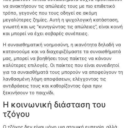
να ανακτήσουν τις απώλειές τους με πιο επιθετικό
τρόπο, γεγονός που τους οδηγεί σε ακόμη
μεγαλύτερες ζημίες. Αυτή η ψυχολογική κατάσταση,
γνωστή και ως “κυνηγώντας τις απώλειες”, είναι κοινή
και μπορεί να έχει σοβαρές συνέπειες.
Η συναισθηματική νοημοσύνη, η ικανότητα δηλαδή να
κατανοούμε και να διαχειριζόμαστε τα συναισθήματά
μας, μπορεί να βοηθήσει τους παίκτες να κάνουν
καλύτερες επιλογές. Οι παίκτες που είναι συνειδητοί
για τα συναισθήματά τους μπορούν να αποφεύγουν τη
λανθασμένη λήψη αποφάσεων, ελέγχοντας τις
αντιδράσεις τους και καθορίζοντας όρια πριν
ξεκινήσουν το παιχνίδι.
Η κοινωνική διάσταση του
τζόγου
Ο τζόγος δεν είναι μόνο μια ατομική εμπειρία, αλλά