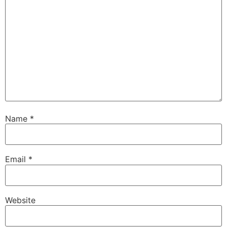
Name
*
Email
*
Website