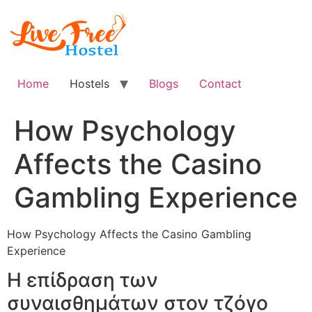
Skip
to
content
Home
Hostels
Blogs
Contact
How Psychology
Affects the Casino
Gambling Experience
How Psychology Affects the Casino Gambling
Experience
Η επίδραση των
συναισθημάτων στον τζόγο