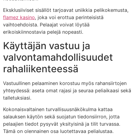
Eksklusiiviset sisällöt tarjoavat uniikkia pelikokemusta,
flamez kasino
, joka voi erottua perinteisistä
vaihtoehdoista. Pelaajat voivat löytää
erikoiskiinnostavia pelejä nopeasti.
Käyttäjän vastuu ja
valvontamahdollisuudet
rahaliikenteessä
Vastuullinen pelaaminen korostuu myös rahansiirtojen
yhteydessä: aseta omat rajasi ja seuraa peliaikaasi sekä
talletuksiasi.
Kokonaisvaltainen turvallisuusnäkökulma kattaa
salauksen käytön sekä suojatun tiedonsiirron, jotta
pelaajien tiedot pysyvät yksityisinä ja tilit turvassa.
Tämä on olennainen osa luotettavaa pelialustaa.