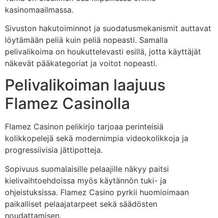
kasinomaailmassa.
Sivuston hakutoiminnot ja suodatusmekanismit auttavat
löytämään peliä kuin peliä nopeasti. Samalla
pelivalikoima on houkuttelevasti esillä, jotta käyttäjät
näkevät pääkategoriat ja voitot nopeasti.
Pelivalikoiman laajuus
Flamez Casinolla
Flamez Casinon pelikirjo tarjoaa perinteisiä
kolikkopelejä sekä modernimpia videokolikkoja ja
progressiivisia jättipotteja.
Sopivuus suomalaisille pelaajille näkyy paitsi
kielivaihtoehdoissa myös käytännön tuki- ja
ohjeistuksissa. Flamez Casino pyrkii huomioimaan
paikalliset pelaajatarpeet sekä säädösten
noudattamisen.