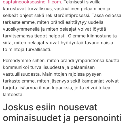
captaincookscasino-fi.com
. Teknisesti sivuilla
korostuvat turvallisuus, vastuullinen pelaaminen ja
selkeät ohjeet sekä rekisteröintiprosessi. Tässä osiossa
tarkastelemme, miten brändi esittäytyy uudella
vuosikymmenellä ja miten pelaajat voivat löytää
tarvitsemansa tiedot helposti. Olemme kiinnostuneita
siitä, miten pelaajat voivat hyödyntää tavanomaisia
toimintoja turvallisesti.
Perehdymme siihen, miten brändi ympäristönsä kautta
kommunikoi turvallisuudesta ja pelaamisen
vastuullisuudesta. Mainintojen rajoissa pysyen
tarkastelemme, miten jäsenyys sekä kampanjat voivat
tarjota lisäarvoa ilman lupauksia, joita ei voi tukea
lähteestä.
Joskus esiin nousevat
ominaisuudet ja personointi