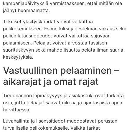
kampanjapäivityksiä varmistaakseen, ettei mitään ole
jäänyt huomaamatta.
Tekniset yksityiskohdat voivat vaikuttaa
pelikokemukseen. Esimerkiksi järjestelmän vakaus sekä
pelien latausnopeudet voivat vaikuttaa sujuvaan
pelaamiseen. Pelaajat voivat arvostaa tasaisen
suorituskyvyn sekä mahdollisuutta pelata ilman suuria
keskeytyksiä.
Vastuullinen pelaaminen –
aikarajat ja omat rajat
Tiedonannon läpinäkyvyys ja asiakastuki ovat tärkeitä
osia, jotta pelaajat saavat oikeaa ja ajantasaista apua
tarvittaessa.
Luvahallinta ja lisenssitiedot muodostavat perustan
turvalliselle pelikokemukselle. Vaikka tarkat