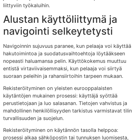
liittyviin työkaluihin.
Alustan käyttöliittymä ja
navigointi selkeytetysti
Navigoinnin sujuvuus paranee, kun pelaaja voi käyttää
hakutoimintoa ja suodatusvaihtoehtoja löytääkseen
nopeasti haluamansa pelin. Käyttökokemus muuttuu
entistä virtaviivaisemmaksi, kun pelaaja voi siirtyä
suoraan peleihin ja rahansiirtoihin tarpeen mukaan.
Rekisteröityminen on yleisten eurooppalaisten
käytäntöjen mukainen prosessi: käyttäjä syöttää
perustietojaan ja luo salasanan. Tietojen vahvistus ja
mahdollinen henkilöllisyyden tarkistus varmistavat tilin
turvallisuuden ja suojelun.
Rekisteröityminen on käytännön tasolla helppoa:
prosessi alkaa sähköpostin tai tunnuksen luomisesta,