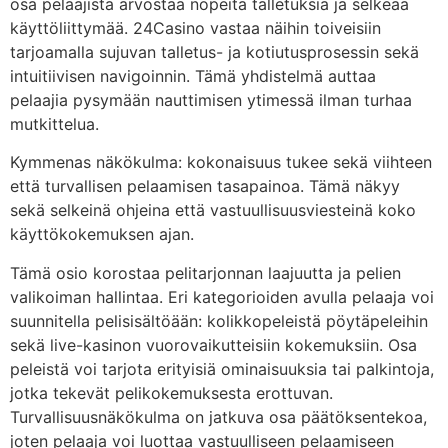
osa pelaajista arvostaa nopeita talletuksia ja selkeää
käyttöliittymää. 24Casino vastaa näihin toiveisiin
tarjoamalla sujuvan talletus- ja kotiutusprosessin sekä
intuitiivisen navigoinnin. Tämä yhdistelmä auttaa
pelaajia pysymään nauttimisen ytimessä ilman turhaa
mutkittelua.
Kymmenas näkökulma: kokonaisuus tukee sekä viihteen
että turvallisen pelaamisen tasapainoa. Tämä näkyy
sekä selkeinä ohjeina että vastuullisuusviesteinä koko
käyttökokemuksen ajan.
Tämä osio korostaa pelitarjonnan laajuutta ja pelien
valikoiman hallintaa. Eri kategorioiden avulla pelaaja voi
suunnitella pelisisältöään: kolikkopeleistä pöytäpeleihin
sekä live-kasinon vuorovaikutteisiin kokemuksiin. Osa
peleistä voi tarjota erityisiä ominaisuuksia tai palkintoja,
jotka tekevät pelikokemuksesta erottuvan.
Turvallisuusnäkökulma on jatkuva osa päätöksentekoa,
joten pelaaja voi luottaa vastuulliseen pelaamiseen