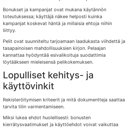
Bonukset ja kampanjat ovat mukana käytännön
toteutuksessa; käyttäjä näkee helposti kuinka
kampanjat koskevat häntä ja millaisia ehtoja niihin
liittyy.
Pelit ovat suunniteltu tarjoamaan laadukasta viihdettä ja
tasapainoisen mahdollisuuksien kirjon. Pelaajan
kannattaa hyödyntää esivalikoituja suodattimia
löytääkseen mieleisensä pelikokemuksen.
Lopulliset kehitys- ja
käyttövinkit
Rekisteröitymisen kriteerit ja mitä dokumentteja saattaa
tarvita tilin varmentamiseen.
Miksi lukea ehdot huolellisesti: bonusten
kierrätysvaatimukset ja käyttöehdot voivat vaikuttaa