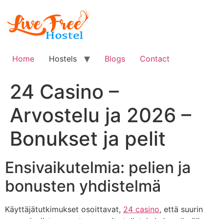
Skip
to
content
Home
Hostels
Blogs
Contact
24 Casino –
Arvostelu ja 2026 –
Bonukset ja pelit
Ensivaikutelmia: pelien ja
bonusten yhdistelmä
Käyttäjätutkimukset osoittavat,
24 casino
, että suurin