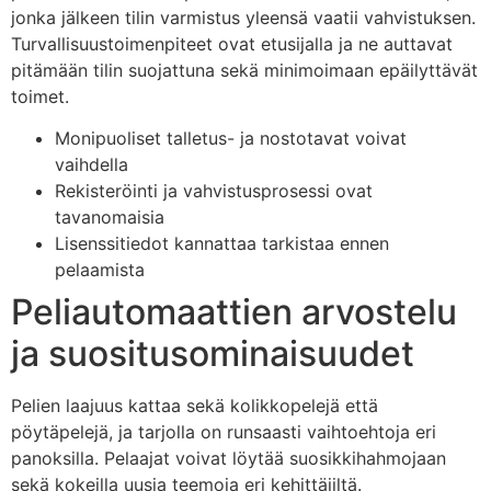
jonka jälkeen tilin varmistus yleensä vaatii vahvistuksen.
Turvallisuustoimenpiteet ovat etusijalla ja ne auttavat
pitämään tilin suojattuna sekä minimoimaan epäilyttävät
toimet.
Monipuoliset talletus- ja nostotavat voivat
vaihdella
Rekisteröinti ja vahvistusprosessi ovat
tavanomaisia
Lisenssitiedot kannattaa tarkistaa ennen
pelaamista
Peliautomaattien arvostelu
ja suositusominaisuudet
Pelien laajuus kattaa sekä kolikkopelejä että
pöytäpelejä, ja tarjolla on runsaasti vaihtoehtoja eri
panoksilla. Pelaajat voivat löytää suosikkihahmojaan
sekä kokeilla uusia teemoja eri kehittäjiltä.