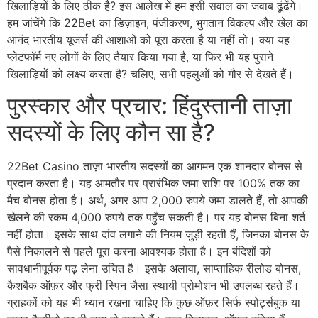
खिलाड़ियों के लिए ठीक है? इस आलेख में हम इसी सवाल का जवाब ढूंढेंगे।
हम जांचेंगे कि 22Bet का डिज़ाइन, पंजीकरण, भुगतान विकल्प और खेल का
आनंद भारतीय यूजर्स की आशाओं को पूरा करता है या नहीं तो। क्या यह
प्लेटफॉर्म नए लोगों के लिए तैयार किया गया है, या फिर भी यह पुराने
खिलाड़ियों को लक्ष्य करता है? चलिए, सभी पहलुओं को गौर से देखते हैं।
पुरस्कार और प्रचार: हिंदुस्तानी ताज़ा
सदस्यों के लिए कौन सा है?
22Bet Casino ताज़ा भारतीय सदस्यों का आगमन एक शानदार बोनस से
प्रदान करता है। यह आमतौर पर प्रारंभिक जमा राशि पर 100% तक का
मैच बोनस होता है। अर्थ, अगर आप 2,000 रुपये जमा डालते हैं, तो आपकी
खेलने की रकम 4,000 रुपये तक पहुँच सकती है। पर यह बोनस बिना शर्त
नहीं होता। इसके साथ दांव लगाने की नियम जुड़ी रहती हैं, जिनका बोनस के
पैसे निकालने से पहले पूरा करना आवश्यक होता है। इन बंदिशों को
सावधानीपूर्वक पढ़ लेना उचित है। इसके अलावा, साप्ताहिक रीलोड बोनस,
कैशबैक ऑफ़र और फ्री स्पिन जैसा स्थायी प्रोमोशन भी उपलब्ध रहते हैं।
ग्राहकों को यह भी ध्यान रखना चाहिए कि कुछ ऑफ़र सिर्फ स्पोर्ट्सबुक या