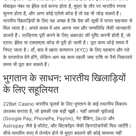
मोबाइल नंबर या ईमेल दर्ज करना होता है, मुद्रा के तौर पर भारतीय रुपया
चुनना होता है, और अगर कोई प्रोमो कोड है तो वह भी जोड़ सकते हैं।
भारतीय खिलाड़ियों के लिए यह अच्छा है कि देश की सूची में भारत सहजता से
मिल जाता है। अगले कदम में आप अपना नाम और जन्मतिथि जैसी जानकारी
डालते हैं। प्रक्रिया पूरी करने के लिए अकाउंट की पुष्टि करनी होती है, जो
प्रायः ईमेल या एसएमएस कोड से पूरी हो जाती है। पूरा काम थोड़े समय में
निपट जाता है। हाँ, बाद में खाता सत्यापन (KYC) के लिए पहचान और पते
के दस्तावेज देने होंगे, लेकिन आप यह काम पहली जमा राशि या पैसे निकालते
समय भी पूरा कर सकते हैं।
भुगतान के साधन: भारतीय खिलाड़ियों
के लिए सहूलियत
22Bet Casino भारतीय यूजर्स के लिए भुगतान के कई स्थानीय विकल्प
उपलब्ध कराता है, जो इसकी एक बड़ी खूबी। यहाँ आपको यूपीआई
(Google Pay, PhonePe, Paytm), नेट बैंकिंग, Skrill और
Astropay जैसे ई-वॉलेट, और बिटकॉइन जैसी क्रिप्टोकरेंसी मिल जाएँगी।
सीधे भारतीय रुपए में लेनदेन होने से मुद्रा बदलने की कोई समस्या नहीं