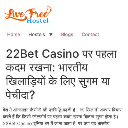
Skip
to
content
Home
Hostels
Blogs
Contact
22Bet Casino पर पहला
कदम रखना: भारतीय
खिलाड़ियों के लिए सुगम या
पेचीदा?
देश में ऑनलाइन कैसीनो की प्रसिद्धि बढ़ती है। नए खिलाड़ी अक्सर विचार
करते हैं कि किसी प्लेटफॉर्म पर पहला कदम रखना कितना सुगम होता है।
22Bet Casino दुनिया भर में जाना जाता है, पर क्या यह भारतीय