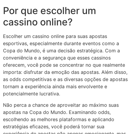
Por que escolher um
cassino online?
Escolher um cassino online para suas apostas
esportivas, especialmente durante eventos como a
Copa do Mundo, é uma decisão estratégica. Com a
conveniência e a segurança que esses cassinos
oferecem, você pode se concentrar no que realmente
importa: disfrutar da emoção das apostas. Além disso,
as odds competitivas e as diversas opções de apostas
tornam a experiência ainda mais envolvente e
potencialmente lucrativa.
Não perca a chance de aproveitar ao máximo suas
apostas na Copa do Mundo. Examinando odds,
escolhendo as melhores plataformas e aplicando
estratégias eficazes, você poderá tornar sua
experiência de apostas não apenas emocionante, mas