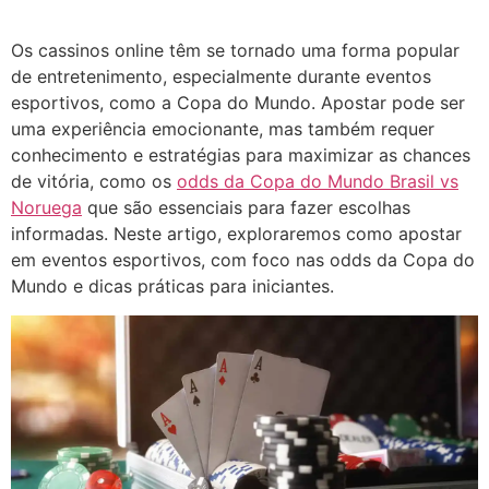
Os cassinos online têm se tornado uma forma popular
de entretenimento, especialmente durante eventos
esportivos, como a Copa do Mundo. Apostar pode ser
uma experiência emocionante, mas também requer
conhecimento e estratégias para maximizar as chances
de vitória, como os
odds da Copa do Mundo Brasil vs
Noruega
que são essenciais para fazer escolhas
informadas. Neste artigo, exploraremos como apostar
em eventos esportivos, com foco nas odds da Copa do
Mundo e dicas práticas para iniciantes.