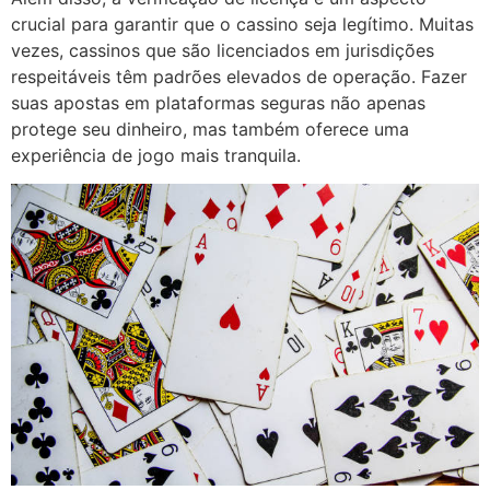
crucial para garantir que o cassino seja legítimo. Muitas
vezes, cassinos que são licenciados em jurisdições
respeitáveis têm padrões elevados de operação. Fazer
suas apostas em plataformas seguras não apenas
protege seu dinheiro, mas também oferece uma
experiência de jogo mais tranquila.