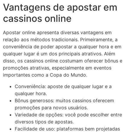
Vantagens de apostar em
cassinos online
Apostar online apresenta diversas vantagens em
relação aos métodos tradicionais. Primeiramente, a
conveniência de poder apostar a qualquer hora e em
qualquer lugar é um dos principais atrativos. Além
disso, os cassinos online costumam oferecer bônus e
promoções atrativas, especialmente em eventos
importantes como a Copa do Mundo.
Conveniência: aposte de qualquer lugar e a
qualquer hora.
Bônus generosos: muitos cassinos oferecem
promoções para novos usuários.
Variedade de opções: você pode escolher entre
diversos tipos de apostas.
Facilidade de uso: plataformas bem projetadas