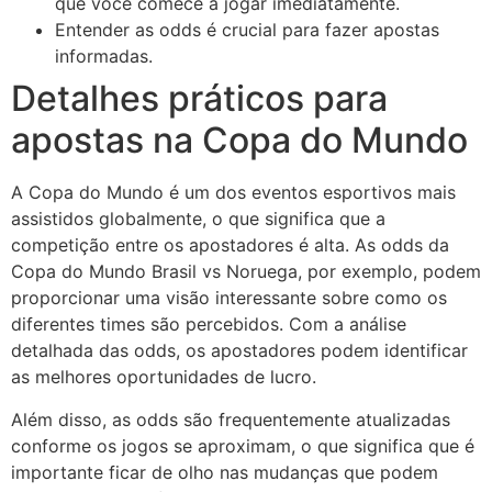
que você comece a jogar imediatamente.
Entender as odds é crucial para fazer apostas
informadas.
Detalhes práticos para
apostas na Copa do Mundo
A Copa do Mundo é um dos eventos esportivos mais
assistidos globalmente, o que significa que a
competição entre os apostadores é alta. As odds da
Copa do Mundo Brasil vs Noruega, por exemplo, podem
proporcionar uma visão interessante sobre como os
diferentes times são percebidos. Com a análise
detalhada das odds, os apostadores podem identificar
as melhores oportunidades de lucro.
Além disso, as odds são frequentemente atualizadas
conforme os jogos se aproximam, o que significa que é
importante ficar de olho nas mudanças que podem