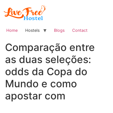
Skip
to
content
Home
Hostels
Blogs
Contact
Comparação entre
as duas seleções:
odds da Copa do
Mundo e como
apostar com