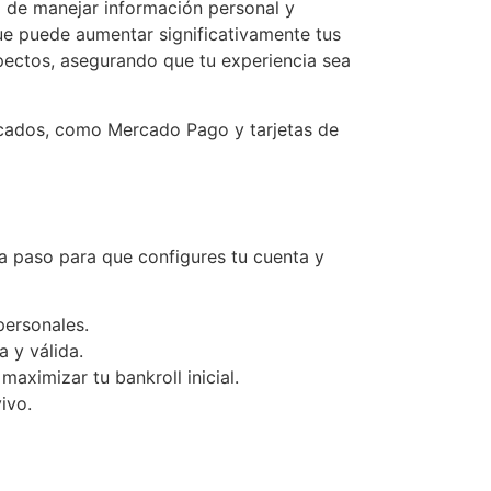
ta de manejar información personal y
 que puede aumentar significativamente tus
spectos, asegurando que tu experiencia sea
ficados, como Mercado Pago y tarjetas de
 a paso para que configures tu cuenta y
personales.
 y válida.
ximizar tu bankroll inicial.
ivo.