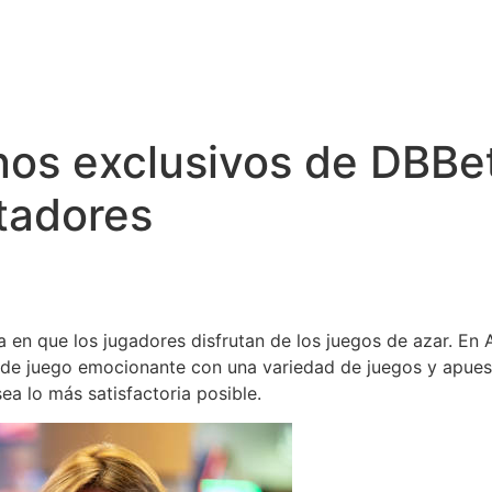
os exclusivos de DBBet
tadores
a en que los jugadores disfrutan de los juegos de azar. En
ia de juego emocionante con una variedad de juegos y apue
ea lo más satisfactoria posible.