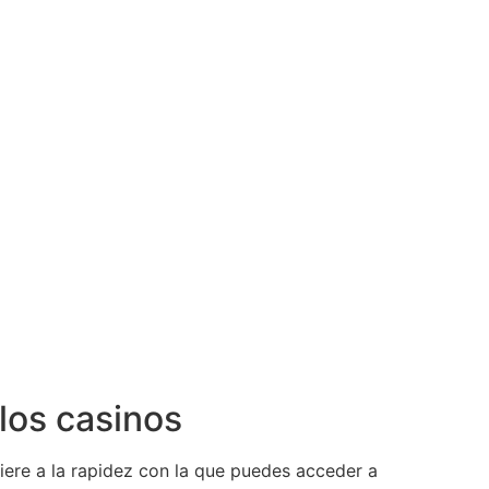
 los casinos
fiere a la rapidez con la que puedes acceder a