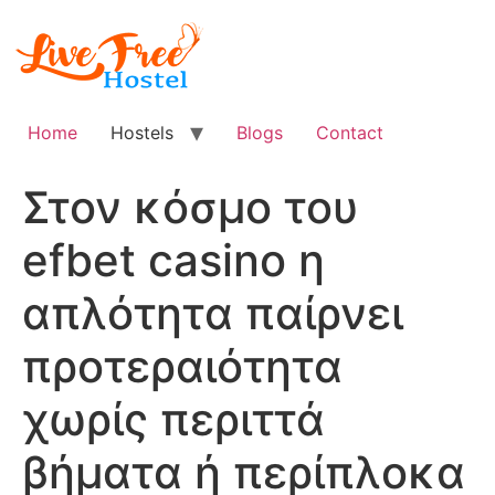
Skip
to
content
Home
Hostels
Blogs
Contact
Στον κόσμο του
efbet casino η
απλότητα παίρνει
προτεραιότητα
χωρίς περιττά
βήματα ή περίπλοκα