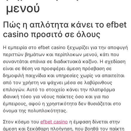
μενού
Πώς η απλότητα κάνει το efbet
casino προσιτό σε όλους
Η εμπειρία στο efbet casino ξεχωρίζει για την αποφυγή
περιττών βημάτων και περίπλοκων μενού, κάτι που
συναντάται σπάνια σε διαδικτυακά καζίνο. Η σχεδίαση
είναι σε θέση να προσφέρει άμεση πρόσβαση σε
δημοφιλή παιχνίδια και υπηρεσίες χωρίς να απαιτείται
από τον χρήστη να ψάχνει μέσα σε λαβύρινθους
επιλογών. Αυτό το στοιχείο κάνει την πλατφόρμα
ιδανική τόσο για νέους παίκτες όσο και για πιο
έμπειρους, αφού η χρηστικότητα δεν θυσιάζεται στο
όνομα της πολυπλοκότητας.
Στον κόσμο του
efbet casino
η έμφαση δίνεται στην
άμεση και ξεκάθαρη πλοήγηση, που βοηθά τον παίκτη